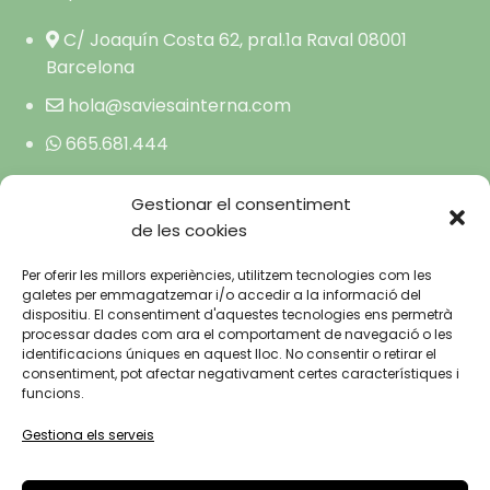
C/ Joaquín Costa 62, pral.1a Raval 08001
Barcelona
hola@saviesainterna.com
665.681.444
Gestionar el consentiment
de les cookies
INICI
AVÍS LEGAL
SOBRE MI
Per oferir les millors experiències, utilitzem tecnologies com les
POLÍTICA DE
TERÀPIA GESTALT AL TEU
galetes per emmagatzemar i/o accedir a la informació del
ABAST
PRIVACITAT
dispositiu. El consentiment d'aquestes tecnologies ens permetrà
CENTRE
processar dades com ara el comportament de navegació o les
POLÍTICA DE
identificacions úniques en aquest lloc. No consentir o retirar el
BLOG
consentiment, pot afectar negativament certes característiques i
COOKIES
FAQ’S
funcions.
CONTACTE
Gestiona els serveis