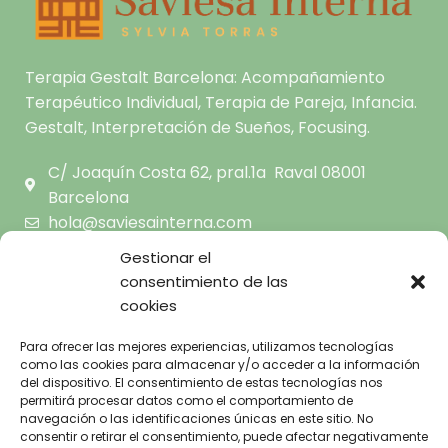
Terapia Gestalt Barcelona: Acompañamiento
Terapéutico Individual, Terapia de Pareja, Infancia.
Gestalt, Interpretación de Sueños, Focusing.
C/ Joaquín Costa 62, pral.1a Raval 08001
Barcelona
hola@saviesainterna.com
665.681.444
Gestionar el
consentimiento de las
cookies
INICIO
SOBRE MI
AVISO LEGAL
Para ofrecer las mejores experiencias, utilizamos tecnologías
TERAPIA GESTALT A TU
como las cookies para almacenar y/o acceder a la información
POLÍTICA DE
ALCANCE
del dispositivo. El consentimiento de estas tecnologías nos
PRIVACIDAD
permitirá procesar datos como el comportamiento de
CENTRO
POLÍTICA DE
navegación o las identificaciones únicas en este sitio. No
BLOG
consentir o retirar el consentimiento, puede afectar negativamente
COOKIES