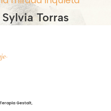
na mirada inquieta
Sylvia Torras
je-
Terapia Gestalt,