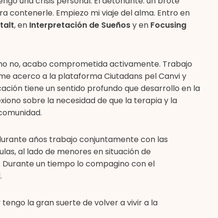
ngo una crisis personal. El detonante: un brote
ra contenerle. Empiezo mi viaje del alma. Entro en
talt
, en
Interpretación de Sueños
y en
Focusing
omo no, acabo comprometida activamente. Trabajo
me acerco a la plataforma Ciutadans pel Canvi y
ación tiene un sentido profundo que desarrollo en la
exiono sobre la necesidad de que la terapia y la
 comunidad.
durante años trabajo conjuntamente con las
as, al lado de menores en situación de
 Durante un tiempo lo compagino con el
.
y tengo la gran suerte de volver a vivir a la