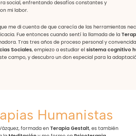
ra social, enfrentando desafíos constantes y
n mi labor.
ue me di cuenta de que carecía de las herramientas nec
cacia. Fue entonces cuando sentí la llamada de la
Terap
adora. Tras tres años de proceso personal y convencida
cias Sociales
, empiezo a estudiar el
sistema cognitivo 
 este campo, y descubro un don especial para la adaptació
rapias Humanistas
 Vázquez, formada en
Terapia Gestalt
,
es también
a la
Meditación
y me formo en
Psicoterapia