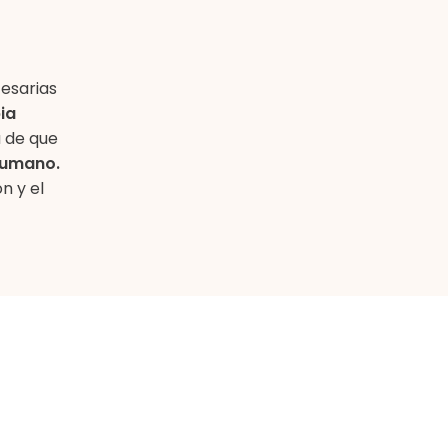
esarias
ia
 de que
humano.
n y el