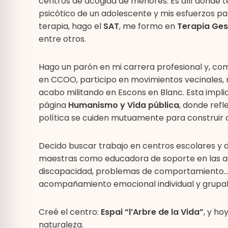
centros de acogida de menores. Es allí donde te
psicótico de un adolescente y mis esfuerzos pa
terapia, hago el
SAT
, me formo en
Terapia Ges
entre otros.
Hago un parón en mi carrera profesional y, c
en CCOO, participo en movimientos vecinales, 
acabo militando en Escons en Blanc. Esta implic
página
Humanismo y Vida pública
, donde refl
política se cuiden mutuamente para construir
Decido buscar trabajo en centros escolares y 
maestras como educadora de soporte en las aul
discapacidad, problemas de comportamiento...
acompañamiento emocional individual y grupal
Creé el centro:
Espai “l’Arbre de la Vida”
, y ho
naturaleza.