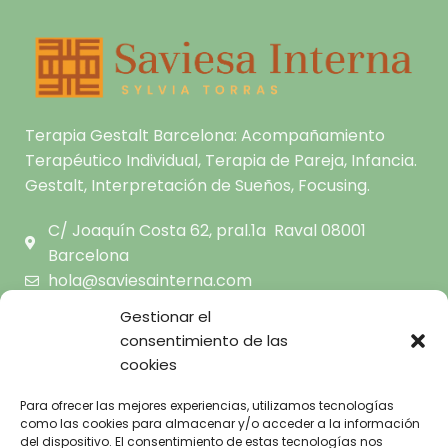
Terapia Gestalt Barcelona: Acompañamiento
Terapéutico Individual, Terapia de Pareja, Infancia.
Gestalt, Interpretación de Sueños, Focusing.
C/ Joaquín Costa 62, pral.1a Raval 08001
Barcelona
hola@saviesainterna.com
665.681.444
Gestionar el
consentimiento de las
cookies
INICIO
SOBRE MI
AVISO LEGAL
Para ofrecer las mejores experiencias, utilizamos tecnologías
TERAPIA GESTALT A TU
como las cookies para almacenar y/o acceder a la información
POLÍTICA DE
ALCANCE
del dispositivo. El consentimiento de estas tecnologías nos