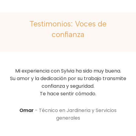
Testimonios: Voces de
confianza
ado
Mi experiencia con Sylvia ha sido muy buena.
Su amor y la dedicación por su trabajo transmite
mo
confianza y seguridad.
Te hace sentir cómodo.
e
Gr
n
Omar
Técnico en Jardineria y Servicios
as
generales
f
mi