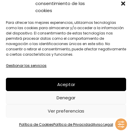
consentimiento de las
cookies
INICIO
SOBRE MI
AVISO LEGAL
Para ofrecer las mejores experiencias, utilizamos tecnologías
TERAPIA GESTALT A TU
como las cookies para almacenar y/o acceder a la información
POLÍTICA DE
ALCANCE
del dispositivo. El consentimiento de estas tecnologías nos
PRIVACIDAD
permitirá procesar datos como el comportamiento de
CENTRO
POLÍTICA DE
navegación o las identificaciones únicas en este sitio. No
BLOG
consentir o retirar el consentimiento, puede afectar negativamente
COOKIES
FAQ’S
a ciertas características y funciones.
CONTACTO
Gestionar los servicios
SAVIESA INTERNA
DISEÑO Y DESARROLLO WEB
BGIMENO
Aceptar
STUDIO
Denegar
ILUSTRACIONES
BEA DE RIVERA MARINEL·LO
Ver preferencias
Política de Cookies
Política de Privacidad
Aviso Legal