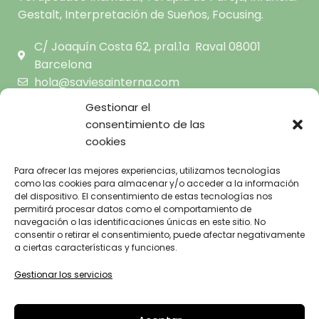
Gestalt, Interpretación de Sueños, Focusing.
C/ Joaquín Costa 62, pral.1a Raval 08001
Barcelona
hola@saviesainterna.com
665.681.444
Gestionar el
consentimiento de las
cookies
INICIO
SOBRE MI
AVISO LEGAL
Para ofrecer las mejores experiencias, utilizamos tecnologías
TERAPIA GESTALT A TU
como las cookies para almacenar y/o acceder a la información
POLÍTICA DE
ALCANCE
del dispositivo. El consentimiento de estas tecnologías nos
PRIVACIDAD
CENTRO
permitirá procesar datos como el comportamiento de
POLÍTICA DE
navegación o las identificaciones únicas en este sitio. No
BLOG
consentir o retirar el consentimiento, puede afectar negativamente
COOKIES
FAQ’S
a ciertas características y funciones.
CONTACTO
Gestionar los servicios
SAVIESA INTERNA
DISEÑO Y DESARROLLO WEB
BGIMENO