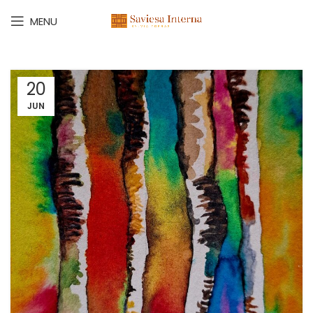
MENU
20
JUN