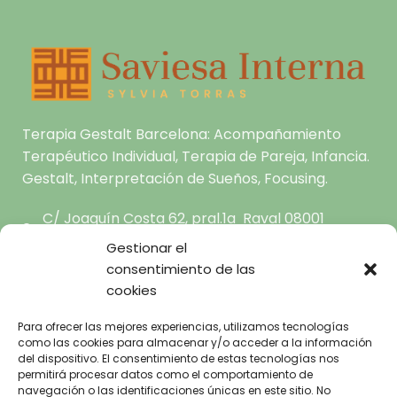
Terapia Gestalt Barcelona: Acompañamiento
Terapéutico Individual, Terapia de Pareja, Infancia.
Gestalt, Interpretación de Sueños, Focusing.
C/ Joaquín Costa 62, pral.1a Raval 08001
Barcelona
Gestionar el
hola@saviesainterna.com
consentimiento de las
665.681.444
cookies
Para ofrecer las mejores experiencias, utilizamos tecnologías
INICIO
como las cookies para almacenar y/o acceder a la información
del dispositivo. El consentimiento de estas tecnologías nos
SOBRE MI
AVISO LEGAL
permitirá procesar datos como el comportamiento de
TERAPIA GESTALT A TU
POLÍTICA DE
navegación o las identificaciones únicas en este sitio. No