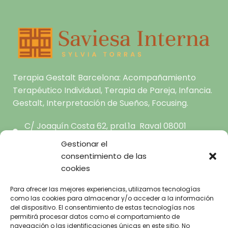
Terapia Gestalt Barcelona: Acompañamiento
Terapéutico Individual, Terapia de Pareja, Infancia.
Gestalt, Interpretación de Sueños, Focusing.
C/ Joaquín Costa 62, pral.1a Raval 08001
Barcelona
Gestionar el
hola@saviesainterna.com
consentimiento de las
665.681.444
cookies
Para ofrecer las mejores experiencias, utilizamos tecnologías
INICIO
como las cookies para almacenar y/o acceder a la información
del dispositivo. El consentimiento de estas tecnologías nos
SOBRE MI
AVISO LEGAL
permitirá procesar datos como el comportamiento de
TERAPIA GESTALT A TU
POLÍTICA DE
navegación o las identificaciones únicas en este sitio. No