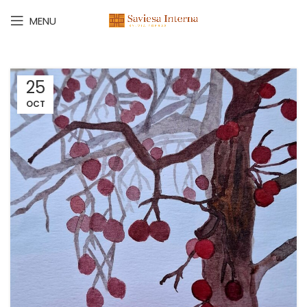
MENU
25
OCT