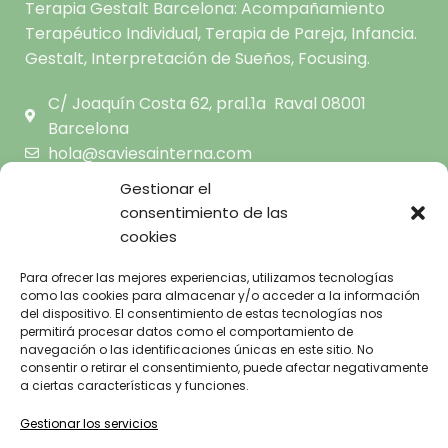
Terapia Gestalt Barcelona: Acompañamiento
Terapéutico Individual, Terapia de Pareja, Infancia.
Gestalt, Interpretación de Sueños, Focusing.
C/ Joaquín Costa 62, pral.1a Raval 08001
Barcelona
hola@saviesainterna.com
665.681.444
Gestionar el
consentimiento de las
cookies
INICIO
SOBRE MI
AVISO LEGAL
Para ofrecer las mejores experiencias, utilizamos tecnologías
TERAPIA GESTALT A TU
como las cookies para almacenar y/o acceder a la información
POLÍTICA DE
ALCANCE
del dispositivo. El consentimiento de estas tecnologías nos
PRIVACIDAD
CENTRO
permitirá procesar datos como el comportamiento de
POLÍTICA DE
navegación o las identificaciones únicas en este sitio. No
BLOG
consentir o retirar el consentimiento, puede afectar negativamente
COOKIES
FAQ’S
a ciertas características y funciones.
CONTACTO
Gestionar los servicios