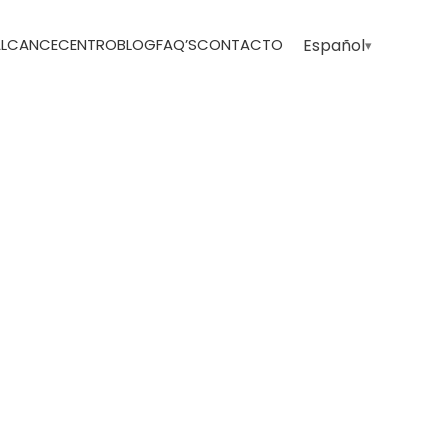
 ALCANCE
CENTRO
BLOG
FAQ’S
CONTACTO
Español