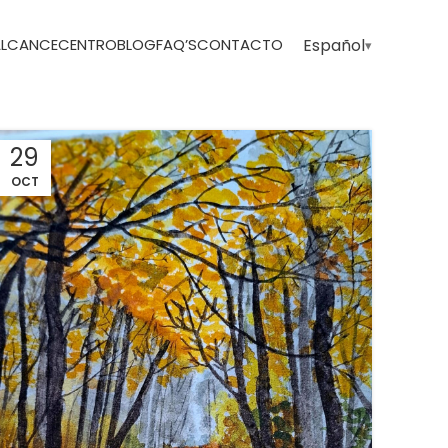
 ALCANCE
CENTRO
BLOG
FAQ’S
CONTACTO
Español
29
OCT