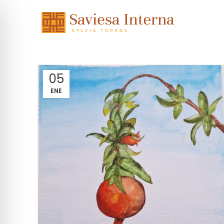
05
ENE