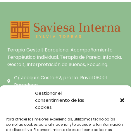
Terapia Gestalt Barcelona: Acompañamiento
Terapéutico Individual, Terapia de Pareja, Infancia.
Gestalt, Interpretación de Sueños, Focusing.
C/ Joaquín Costa 62, pral.1a Raval 08001
Barcelona
hola@saviesainterna.com
Gestionar el
665.681.444
consentimiento de las
cookies
INICIO
Para ofrecer las mejores experiencias, utilizamos tecnologías
como las cookies para almacenar y/o acceder a la información
SOBRE MI
AVISO LEGAL
del dispositivo. El consentimiento de estas tecnologías nos