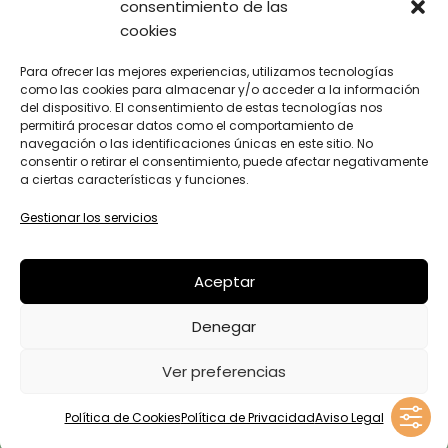
consentimiento de las
cookies
INICIO
SOBRE MI
AVISO LEGAL
Para ofrecer las mejores experiencias, utilizamos tecnologías
TERAPIA GESTALT A TU
como las cookies para almacenar y/o acceder a la información
POLÍTICA DE
ALCANCE
del dispositivo. El consentimiento de estas tecnologías nos
PRIVACIDAD
permitirá procesar datos como el comportamiento de
CENTRO
POLÍTICA DE
navegación o las identificaciones únicas en este sitio. No
BLOG
consentir o retirar el consentimiento, puede afectar negativamente
COOKIES
FAQ’S
a ciertas características y funciones.
CONTACTO
Gestionar los servicios
SAVIESA INTERNA
DISEÑO Y DESARROLLO WEB
BGIMENO
Aceptar
STUDIO
Denegar
ILUSTRACIONES
BEA DE RIVERA MARINEL·LO
Ver preferencias
Política de Cookies
Política de Privacidad
Aviso Legal