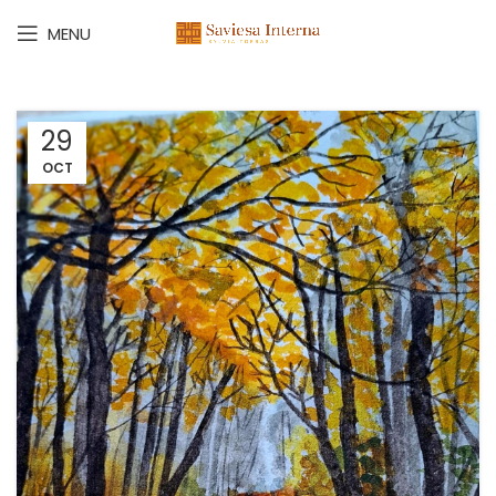
MENU
29
OCT