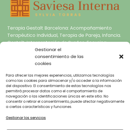
Terapia Gestalt Barcelona: Acompañamiento
Terapéutico Individual, Terapia de Pareja, Infancia.
Gestalt, Interpretación de Sueños, Focusing.
Gestionar el
C/ Joaquín Costa 62, pral.1a Raval 08001
consentimiento de las
Barcelona
cookies
hola@saviesainterna.com
Para ofrecer las mejores experiencias, utilizamos tecnologías
como las cookies para almacenar y/o acceder a la información
665.681.444
del dispositivo. El consentimiento de estas tecnologías nos
permitirá procesar datos como el comportamiento de
navegación o las identificaciones únicas en este sitio. No
consentir o retirar el consentimiento, puede afectar negativamente
INICIO
a ciertas características y funciones.
AVISO LEGAL
SOBRE MI
Gestionar los servicios
POLÍTICA DE
TERAPIA GESTALT A TU
ALCANCE
PRIVACIDAD