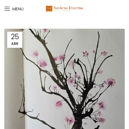
MENU
25
ABR