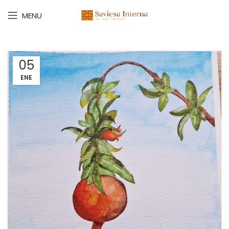
MENU
05
ENE