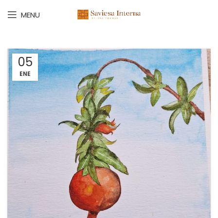
MENU
05
ENE