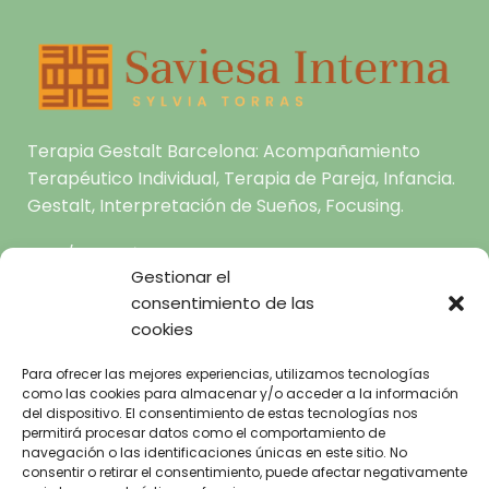
Terapia Gestalt Barcelona: Acompañamiento
Terapéutico Individual, Terapia de Pareja, Infancia.
Gestalt, Interpretación de Sueños, Focusing.
C/ Joaquín Costa 62, pral.1a Raval 08001
Gestionar el
Barcelona
consentimiento de las
hola@saviesainterna.com
cookies
665.681.444
Para ofrecer las mejores experiencias, utilizamos tecnologías
como las cookies para almacenar y/o acceder a la información
INICIO
del dispositivo. El consentimiento de estas tecnologías nos
SOBRE MI
permitirá procesar datos como el comportamiento de
AVISO LEGAL
navegación o las identificaciones únicas en este sitio. No
TERAPIA GESTALT A TU
POLÍTICA DE
consentir o retirar el consentimiento, puede afectar negativamente
ALCANCE