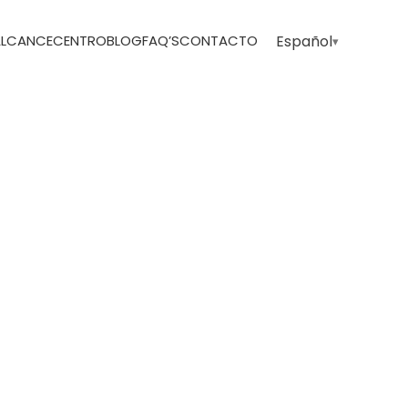
 ALCANCE
CENTRO
BLOG
FAQ’S
CONTACTO
Español