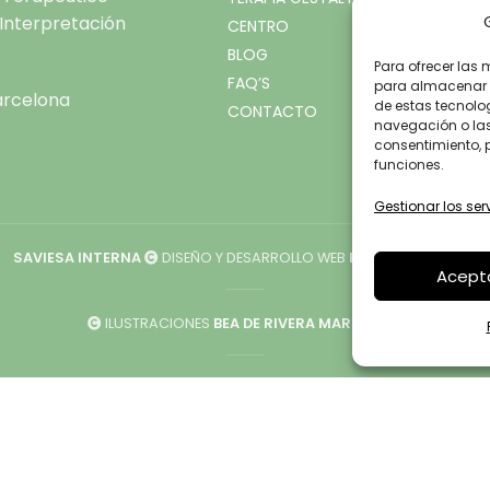
, Interpretación
CENTRO
BLOG
Para ofrecer las 
FAQ’S
para almacenar y
arcelona
de estas tecnolo
CONTACTO
navegación o las i
consentimiento, 
funciones.
Gestionar los ser
SAVIESA INTERNA
DISEÑO Y DESARROLLO WEB
BGIMENO STUDIO
Acept
ILUSTRACIONES
BEA DE RIVERA MARINEL·LO