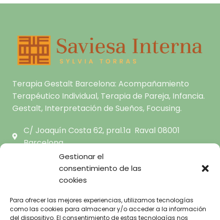
Terapia Gestalt Barcelona: Acompañamiento
Terapéutico Individual, Terapia de Pareja, Infancia.
Gestalt, Interpretación de Sueños, Focusing.
C/ Joaquín Costa 62, pral.1a Raval 08001
Barcelona
hola@saviesainterna.com
Gestionar el
665.681.444
consentimiento de las
cookies
INICIO
Para ofrecer las mejores experiencias, utilizamos tecnologías
como las cookies para almacenar y/o acceder a la información
SOBRE MI
AVISO LEGAL
del dispositivo. El consentimiento de estas tecnologías nos