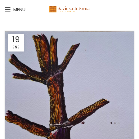
MENU
19
ENE