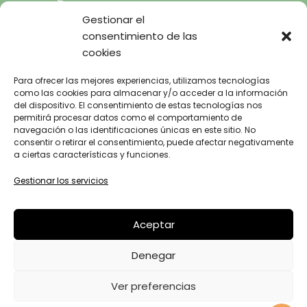
665.681.444
Gestionar el
consentimiento de las
cookies
INICIO
SOBRE MI
AVISO LEGAL
Para ofrecer las mejores experiencias, utilizamos tecnologías
TERAPIA GESTALT A TU
como las cookies para almacenar y/o acceder a la información
POLÍTICA DE
ALCANCE
del dispositivo. El consentimiento de estas tecnologías nos
PRIVACIDAD
CENTRO
permitirá procesar datos como el comportamiento de
POLÍTICA DE
navegación o las identificaciones únicas en este sitio. No
BLOG
consentir o retirar el consentimiento, puede afectar negativamente
COOKIES
FAQ’S
a ciertas características y funciones.
CONTACTO
Gestionar los servicios
SAVIESA INTERNA
DISEÑO Y DESARROLLO WEB
BGIMENO
Aceptar
STUDIO
Denegar
ILUSTRACIONES
BEA DE RIVERA MARINEL·LO
Ver preferencias