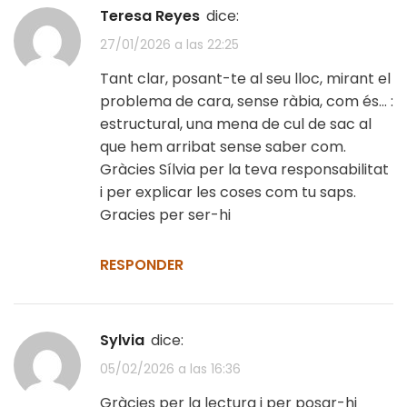
Teresa Reyes
dice:
27/01/2026 a las 22:25
Tant clar, posant-te al seu lloc, mirant el
problema de cara, sense ràbia, com és… :
estructural, una mena de cul de sac al
que hem arribat sense saber com.
Gràcies Sílvia per la teva responsabilitat
i per explicar les coses com tu saps.
Gracies per ser-hi
RESPONDER
Sylvia
dice:
05/02/2026 a las 16:36
Gràcies per la lectura i per posar-hi