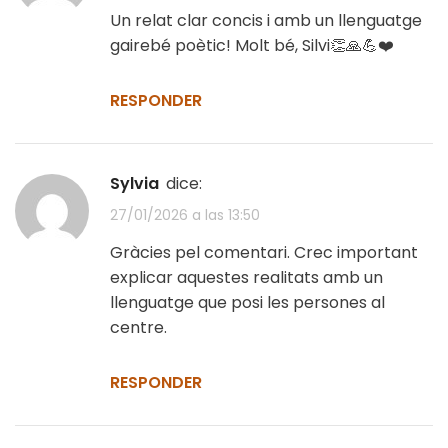
Un relat clar concis i amb un llenguatge
gairebé poètic! Molt bé, Silvi👏🙏💪❤️
RESPONDER
Sylvia
dice:
27/01/2026 a las 13:50
Gràcies pel comentari. Crec important
explicar aquestes realitats amb un
llenguatge que posi les persones al
centre.
RESPONDER