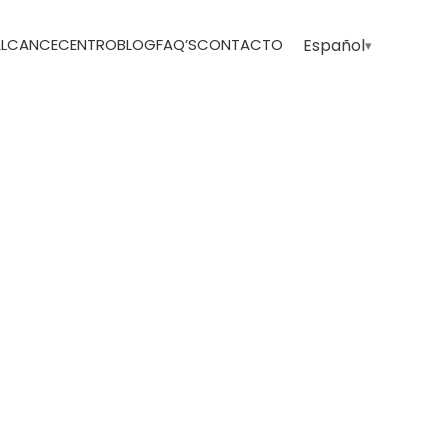
 ALCANCE
CENTRO
BLOG
FAQ’S
CONTACTO
Español