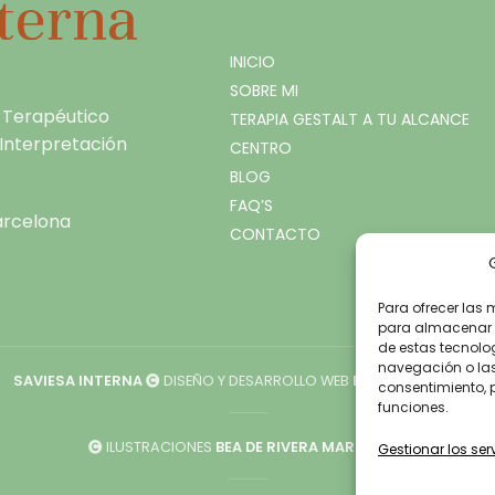
INICIO
SOBRE MI
 Terapéutico
TERAPIA GESTALT A TU ALCANCE
, Interpretación
CENTRO
BLOG
FAQ’S
arcelona
CONTACTO
Para ofrecer las 
para almacenar y
de estas tecnolo
navegación o las i
SAVIESA INTERNA
DISEÑO Y DESARROLLO WEB
BGIMENO STUDIO
consentimiento, 
funciones.
ILUSTRACIONES
BEA DE RIVERA MARINEL·LO
Gestionar los ser