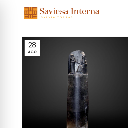
28
AGO